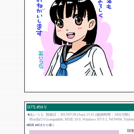
[177] ポロリ
■あいうち
投稿日：2013/07/28 (Sun) 23:41 (描画時間：34分20秒)
Mozilla/5.0 (compatible; MSIE 10.0; Windows NT 6.1; WOW64; Trident/
●動画
●続きから描く
我慢