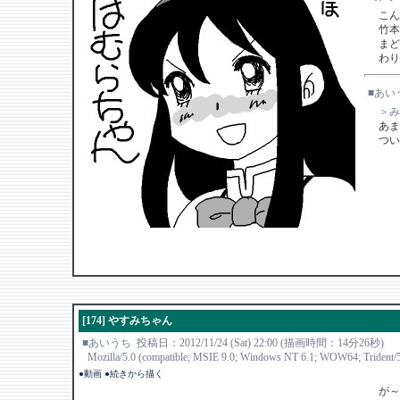
こん
竹本
まど
わり
■あい
＞み
あま
つい
[174] やすみちゃん
■あいうち
投稿日：2012/11/24 (Sat) 22:00 (描画時間：14分26秒)
Mozilla/5.0 (compatible; MSIE 9.0; Windows NT 6.1; WOW64; Trident/5
●動画
●続きから描く
が～