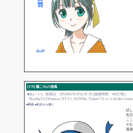
[179] 艦これの浦風
■あいうち
投稿日：2014/05/30 (Fri) 01:29 (描画時間：40分7秒)
Mozilla/5.0 (Windows NT 6.1; WOW64; Trident/7.0; rv:11.0) like Gecko
●動画
●続きから描く
試し
先日
ここ
それ
過疎