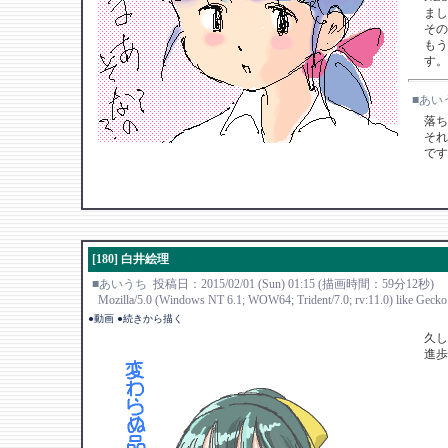
まし
その
もう
す。
■あい
落ち
それ
です
[180] 白井絵理
■あいうち
投稿日：2015/02/01 (Sun) 01:15 (描画時間：59分12秒)
Mozilla/5.0 (Windows NT 6.1; WOW64; Trident/7.0; rv:11.0) like Gecko
●動画
●続きから描く
久し
進歩