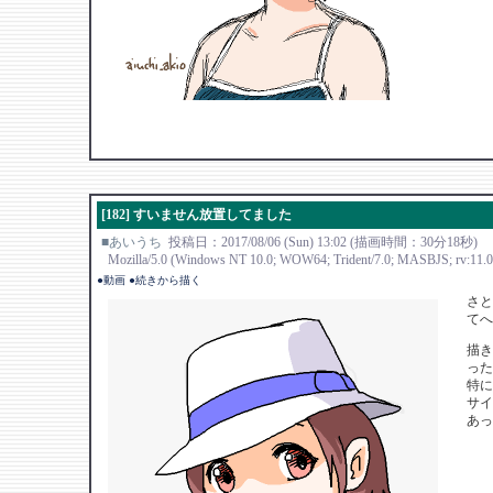
[182] すいません放置してました
■あいうち
投稿日：2017/08/06 (Sun) 13:02 (描画時間：30分18秒)
Mozilla/5.0 (Windows NT 10.0; WOW64; Trident/7.0; MASBJS; rv:11.0)
●動画
●続きから描く
さと
てへ
描き
った
特に
サイ
あっ