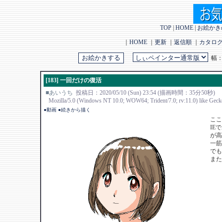
TOP
|
HOME
|
お絵かき
｜
HOME
｜
更新
｜
返信順
｜
カタロ
幅
[183] 一回だけの復活
■あいうち
投稿日：2020/05/10 (Sun) 23:54 (描画時間：35分50秒)
Mozilla/5.0 (Windows NT 10.0; WOW64; Trident/7.0; rv:11.0) like Geck
●動画
●続きから描く
ここ
IE
が高
一筋
でも
また