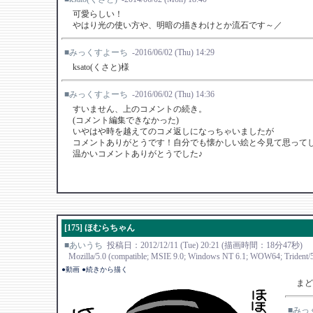
可愛らしい！
やはり光の使い方や、明暗の描きわけとか流石です～／
■みっくすよーち
-2016/06/02 (Thu) 14:29
ksato(くさと)様
■みっくすよーち
-2016/06/02 (Thu) 14:36
すいません、上のコメントの続き。
(コメント編集できなかった)
いやはや時を越えてのコメ返しになっちゃいましたが
コメントありがとうです！自分でも懐かしい絵と今見て思って
温かいコメントありがとうでした♪
[175] ほむらちゃん
■あいうち
投稿日：2012/12/11 (Tue) 20:21 (描画時間：18分47秒)
Mozilla/5.0 (compatible; MSIE 9.0; Windows NT 6.1; WOW64; Trident/5
●動画
●続きから描く
まど
■みっ