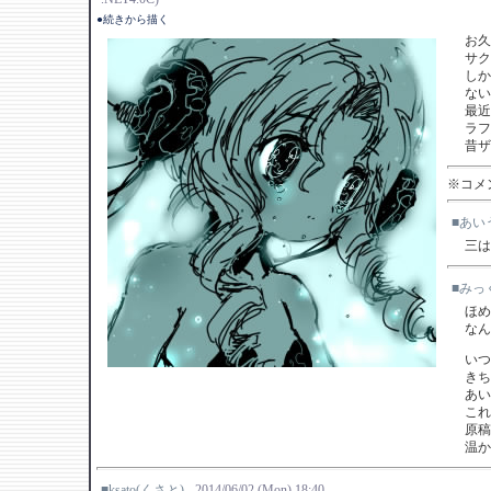
●続きから描く
お久
サク
しか
ない
最近
ラフ
昔ザ
※コメン
■あい
三は
■みっ
ほめ
なん
いつ
きち
あい
これ
原稿
温か
■ksato(くさと)
-2014/06/02 (Mon) 18:40