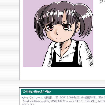
とい
[176] 泡か光か涙か何か
■みっくすよーち
投稿日：2013/06/12 (Wed) 22:46 (描画時間：39
Mozilla/4.0 (compatible; MSIE 8.0; Windows NT 5.1; Trident/4.0; .NE
.NET4.0C)