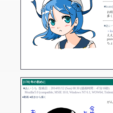
■ksat
お絵
多く
■あい
＞ks
ええ
pi
ちょ
[178] 年の初めに
■あいうち
投稿日：2014/01/12 (Sun) 00:30 (描画時間：47分16秒)
Mozilla/5.0 (compatible; MSIE 10.0; Windows NT 6.1; WOW64; Trident/
●動画
●続きから描く
がん