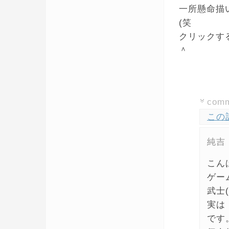
一所懸命描
(笑
クリックす
＾
com
この
純吉
こん
ゲー
武士
実は
です