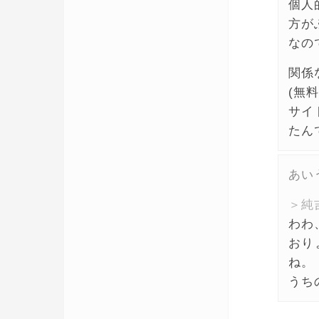
個人
方が
なの
関係
(無
サイ
たん
あい
＞純
わわ
おり
ね。
うち