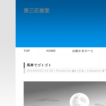
第三応接室
TOP
HOME
お絵かきのーと
馬車でゴトゴト
2013/04/22 21:58
Posted by
あいうち
Category:
オ